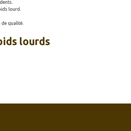
idents.
oids lourd.
 de qualité.
oids lourds