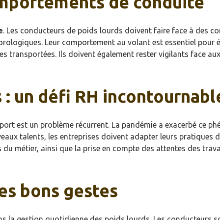
omportements de conduite
e
. Les conducteurs de poids lourds doivent faire face à des con
logiques. Leur comportement au volant est essentiel pour évi
es transportées. Ils doivent également rester vigilants face a
 : un défi RH incontournabl
sport est un problème récurrent. La pandémie a exacerbé ce p
veaux talents, les entreprises doivent adapter leurs pratiques 
 du métier, ainsi que la prise en compte des attentes des travai
les bons gestes
ns la gestion quotidienne des poids lourds. Les conducteurs 