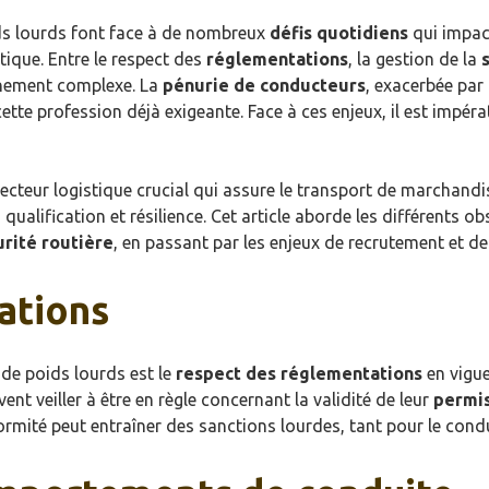
ids lourds font face à de nombreux
défis quotidiens
qui impact
stique. Entre le respect des
réglementations
, la gestion de la
nnement complexe. La
pénurie de conducteurs
, exacerbée par
tte profession déjà exigeante. Face à ces enjeux, il est impéra
teur logistique crucial qui assure le transport de marchandis
s qualification et résilience. Cet article aborde les différents
urité routière
, en passant par les enjeux de recrutement et de 
ations
de poids lourds est le
respect des réglementations
en vigue
ent veiller à être en règle concernant la validité de leur
permis
rmité peut entraîner des sanctions lourdes, tant pour le condu