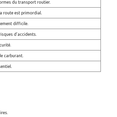
ormes du transport routier.
a route est primordial.
ement difficile.
risques d’accidents.
urité.
e carburant.
entiel.
ires.