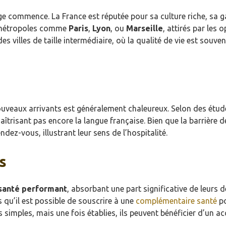
ge commence. La France est réputée pour sa culture riche, sa g
s métropoles comme
Paris
,
Lyon
, ou
Marseille
, attirés par les
illes de taille intermédiaire, où la qualité de vie est souvent
nouveaux arrivants est généralement chaleureux. Selon des étude
maîtrisant pas encore la langue française. Bien que la barrière de 
ez-vous, illustrant leur sens de l’hospitalité.
s
santé performant
, absorbant une part significative de leurs d
qu’il est possible de souscrire à une
complémentaire santé
po
s simples, mais une fois établies, ils peuvent bénéficier d’un a