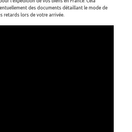
pour l’expédition de vos biens en France. Cela
éventuellement des documents détaillant le mode de
 retards lors de votre arrivée.