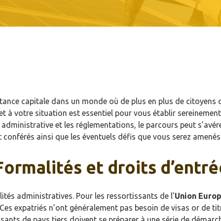
ance capitale dans un monde où de plus en plus de citoyens choi
et à votre situation est essentiel pour vous établir sereinem
 administrative et les réglementations, le parcours peut s’avé
nt conférés ainsi que les éventuels défis que vous serez amenés
Formalités et droits d’entré
tés administratives. Pour les ressortissants de l’
Union Euro
 Ces expatriés n’ont généralement pas besoin de visas or de ti
issants de pays tiers doivent se préparer à une série de démarc